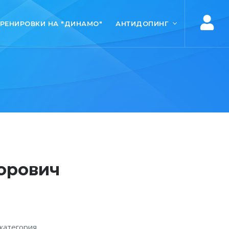
ТРЕНИРОВКИ НА "ДИНАМО"
АНТИДОПИНГ
орович
категория