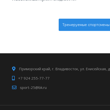
Тренеруемые спортсмены
Приморский край, г. Владивосток, ул. Енисейская, 
+7 924 255-77-77
sport-25@bk.ru