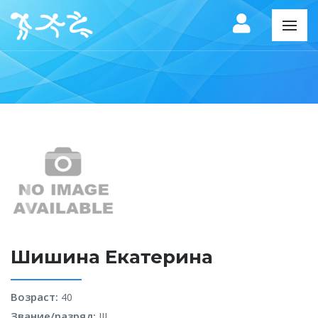
Шишина Екатерина
Возраст:
40
Звание/разряд:
III