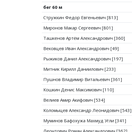
бег 60 м
Стружкин Федор Евгеньевич [813]
Миронов Макар Сергеевич [801]
Ташкенов Артём Александрович [360]
Вековцев Иван Александрович [49]
Рыжиков Данил Александрович [197]
Митник Кирилл Даниилович [233]
Пушнов Владимир Витальевич [361]
Кошкин Денис Максимович [110]
Велиев Амир Акифович [534]
Коломыцев Александр Леонидович [543]
Муминов Бафохужа Махмуд Угли [341]
Леонтович Роман Александрович [362]