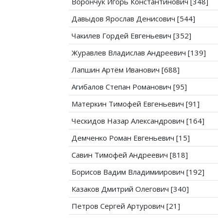
Ворончук Игорь Константинович [348]
Давыдов Ярослав Денисович [544]
Чакилев Гордей Евгеньевич [352]
Журавлев Владислав Андреевич [139]
Лапшин Артём Иванович [688]
Агибалов Степан Романович [95]
Матеркин Тимофей Евгеньевич [91]
Ческидов Назар Александрович [164]
Демченко Роман Евгеньевич [15]
Савин Тимофей Андреевич [818]
Борисов Вадим Владимиирович [192]
Казаков Дмитрий Олегович [340]
Петров Сергей Артурович [21]