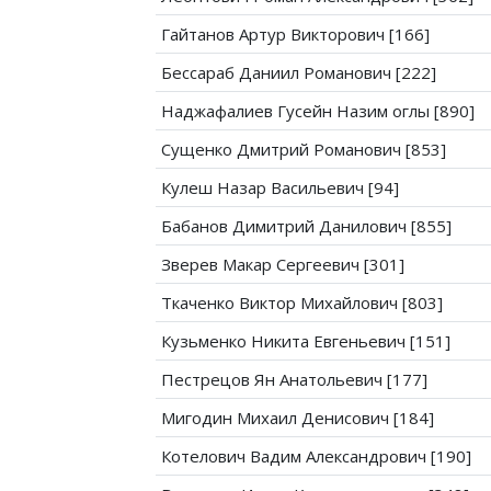
Гайтанов Артур Викторович [166]
Бессараб Даниил Романович [222]
Наджафалиев Гусейн Назим оглы [890]
Сущенко Дмитрий Романович [853]
Кулеш Назар Васильевич [94]
Бабанов Димитрий Данилович [855]
Зверев Макар Сергеевич [301]
Ткаченко Виктор Михайлович [803]
Кузьменко Никита Евгеньевич [151]
Пестрецов Ян Анатольевич [177]
Мигодин Михаил Денисович [184]
Котелович Вадим Александрович [190]