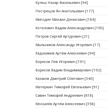
Кулеш Назар Васильевич [94]
Пестрецов Ян Анатольевич [177]
Мигодин Михаил Денисович [184]
Котелович Вадим Александрович [190]
Петров Сергей Артурович [21]
Мыльников Александр Игоревич [17]
Евдокимов Артём Алексеевич [94]
Борисов Лев Игоревич [191]
Борисов Вадим Владимиирович [192]
Казаков Дмитрий Олегович [340]
Матеркин Тимофей Евгеньевич [91]
Савин Тимофей Андреевич [818]
Москалёв Артём Алексеевич [358]