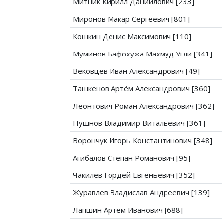
Митник Кирилл Даниилович [233]
Миронов Макар Сергеевич [801]
Кошкин Денис Максимович [110]
Муминов Бафохужа Махмуд Угли [341]
Вековцев Иван Александрович [49]
Ташкенов Артём Александрович [360]
Леонтович Роман Александрович [362]
Пушнов Владимир Витальевич [361]
Ворончук Игорь Константинович [348]
Агибалов Степан Романович [95]
Чакилев Гордей Евгеньевич [352]
Журавлев Владислав Андреевич [139]
Лапшин Артём Иванович [688]